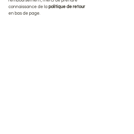
remboursement, merci de prendre
connaissance de la
politique de retour
en bas de page.
convertisseur de Devise
Cheveux naturels premium