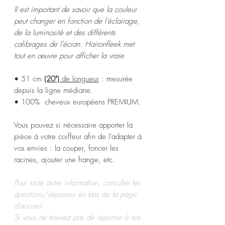
Il est important de savoir que la couleur
peut changer en fonction de l'éclairage,
de la luminosité et des différents
calibrages de l'écran. Haironfleek met
tout en œuvre pour afficher la vraie
• 51 cm
(20")
de longueur
: mesurée
depuis la ligne médiane.
• 100% cheveux européens PREMIUM.
Vous pouvez si nécessaire apporter la
pièce à votre coiffeur afin de l’adapter à
vos envies : la couper, foncer les
racines, ajouter une frange, etc.
Pour toute autre information, consulter les
questions/réponses en bas de la page
d’accueil.
Si vous ne trouvez pas de réponse à vos