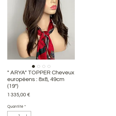
" ARYA" TOPPER Cheveux
européens : 8x8, 49cm
(19")
Prix
1 335,00 €
Quantité
*