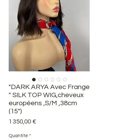
"DARK ARYA Avec Frange
" SILK TOP WIG,cheveux
européens ,S/M ,38cm
(15")
Prix
1 350,00 €
Quantité
*